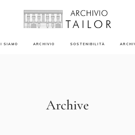
I SIAMO
ARCHIVIO
SOSTENIBILITÀ
ARCHI
azio Eventi
Campioni Tessili
enti Privati e Banqueting
Stampe Tessili
riti Moda 2024
Accessori
Libri e Riviste
Archive
Capi d’Archivio