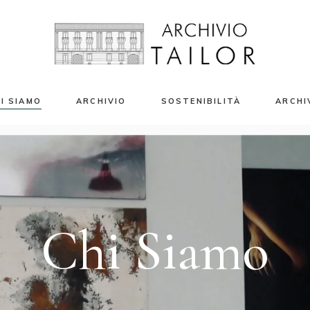
I SIAMO
ARCHIVIO
SOSTENIBILITÀ
ARCHI
azio Eventi
Campioni Tessili
enti Privati e Banqueting
Stampe Tessili
riti Moda 2024
Accessori
Libri e Riviste
Chi Siamo
Capi d’Archivio