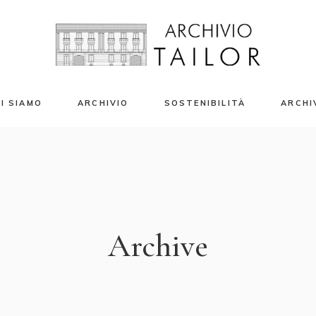
I SIAMO
ARCHIVIO
SOSTENIBILITÀ
ARCHI
azio Eventi
Campioni Tessili
enti Privati e Banqueting
Stampe Tessili
riti Moda 2024
Accessori
Libri e Riviste
Archive
Capi d’Archivio