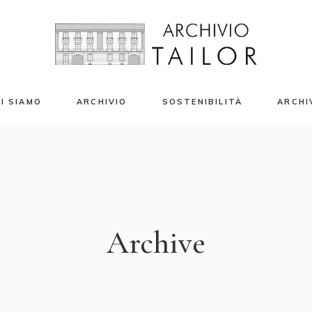
I SIAMO
ARCHIVIO
SOSTENIBILITÀ
ARCHI
azio Eventi
Campioni Tessili
enti Privati e Banqueting
Stampe Tessili
riti Moda 2024
Accessori
Libri e Riviste
Archive
Capi d’Archivio