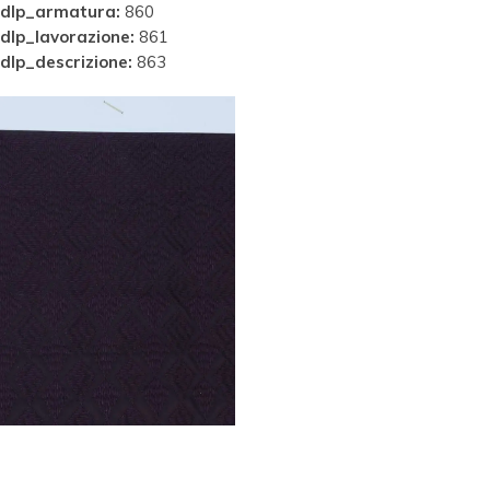
dlp_armatura:
860
dlp_lavorazione:
861
dlp_descrizione:
863