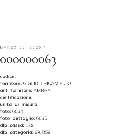
MARZO 30, 2025
000000063
codice:
fornitore:
GIGLIOLI RICAMIFICIO
art_fornitore:
AMBRA
certificazione:
unita_di_misura:
foto:
6034
foto_dettaglio:
6035
dlp_cassa:
129
dlp_categoria:
69, 859