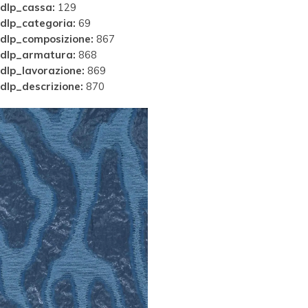
dlp_cassa:
129
dlp_categoria:
69
dlp_composizione:
867
dlp_armatura:
868
dlp_lavorazione:
869
dlp_descrizione:
870