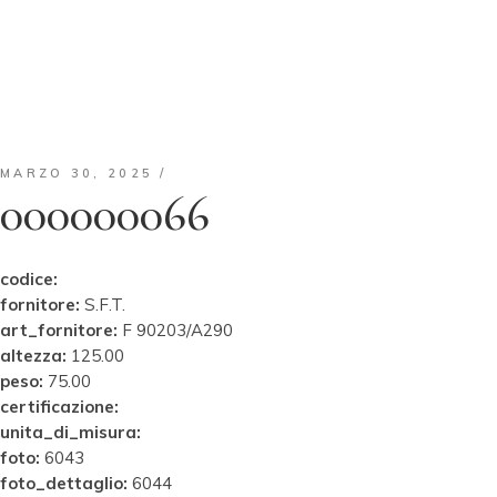
MARZO 30, 2025
000000066
codice:
fornitore:
S.F.T.
art_fornitore:
F 90203/A290
altezza:
125.00
peso:
75.00
certificazione:
unita_di_misura:
foto:
6043
foto_dettaglio:
6044