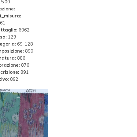
5.00
azione:
i_misura:
61
ttaglio:
6062
sa:
129
egoria:
69, 128
posizione:
890
matura:
886
orazione:
876
crizione:
891
ivo:
892