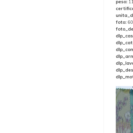
peso:
11
certific
unita_d
foto:
60
foto_de
dlp_cas
dlp_cat
dlp_com
dlp_ar
dlp_lav
dlp_des
dlp_mot