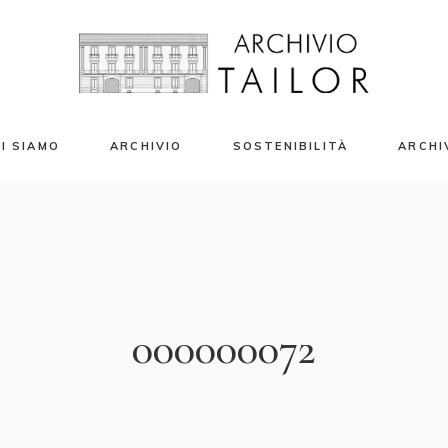
I SIAMO
ARCHIVIO
SOSTENIBILITÀ
ARCHI
azio Eventi
Campioni Tessili
enti Privati e Banqueting
Stampe Tessili
riti Moda 2024
Accessori
Libri e Riviste
000000072
Capi d’Archivio