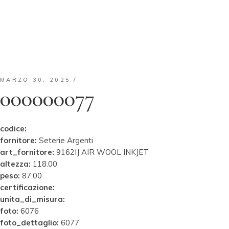
MARZO 30, 2025
000000077
codice:
fornitore:
Seterie Argenti
art_fornitore:
9162IJ AIR WOOL INKJET
altezza:
118.00
peso:
87.00
certificazione:
unita_di_misura:
foto:
6076
foto_dettaglio:
6077