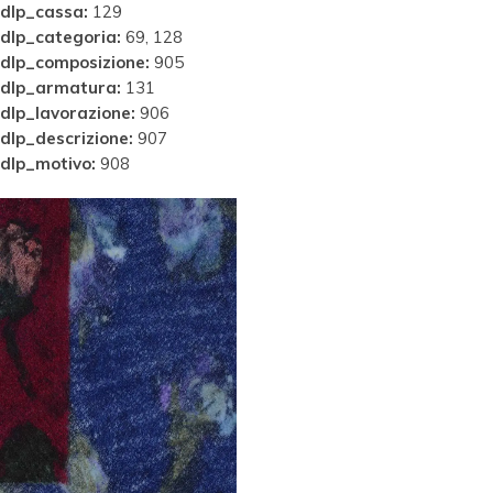
dlp_cassa:
129
dlp_categoria:
69, 128
dlp_composizione:
905
dlp_armatura:
131
dlp_lavorazione:
906
dlp_descrizione:
907
dlp_motivo:
908