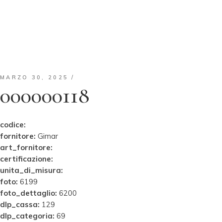
MARZO 30, 2025
000000118
codice:
fornitore:
Gimar
art_fornitore:
certificazione:
unita_di_misura:
foto:
6199
foto_dettaglio:
6200
dlp_cassa:
129
dlp_categoria:
69