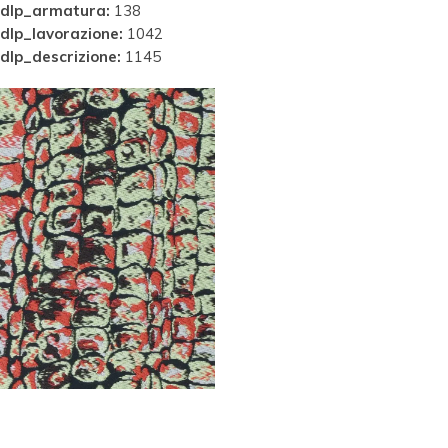
dlp_armatura:
138
dlp_lavorazione:
1042
dlp_descrizione:
1145