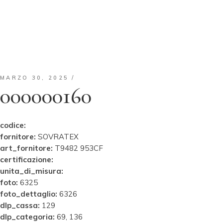
MARZO 30, 2025
000000160
codice:
fornitore:
SOVRATEX
art_fornitore:
T9482 953CF
certificazione:
unita_di_misura:
foto:
6325
foto_dettaglio:
6326
dlp_cassa:
129
dlp_categoria:
69, 136