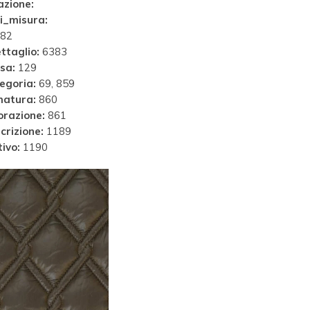
azione:
i_misura:
82
ttaglio:
6383
sa:
129
egoria:
69, 859
matura:
860
orazione:
861
crizione:
1189
ivo:
1190