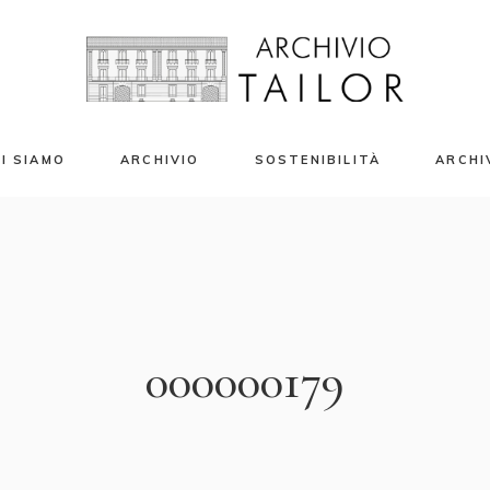
I SIAMO
ARCHIVIO
SOSTENIBILITÀ
ARCHI
azio Eventi
Campioni Tessili
enti Privati e Banqueting
Stampe Tessili
riti Moda 2024
Accessori
Libri e Riviste
000000179
Capi d’Archivio