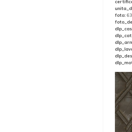
certific
unita_d
foto:
63
foto_de
dlp_cas
dlp_cat
dlp_ar
dlp_lav
dlp_des
dlp_mot