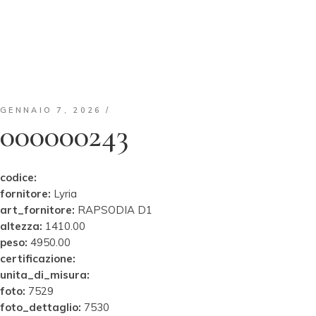
GENNAIO 7, 2026
000000243
codice:
fornitore:
Lyria
art_fornitore:
RAPSODIA D1
altezza:
1410.00
peso:
4950.00
certificazione:
unita_di_misura:
foto:
7529
foto_dettaglio:
7530