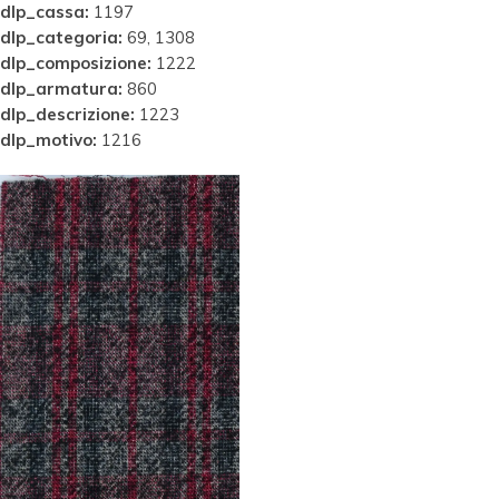
dlp_cassa:
1197
dlp_categoria:
69, 1308
dlp_composizione:
1222
dlp_armatura:
860
dlp_descrizione:
1223
dlp_motivo:
1216