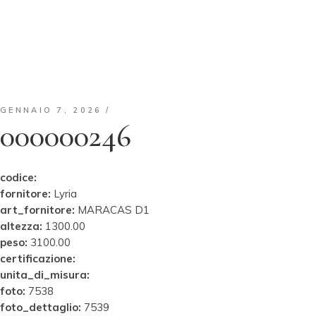
GENNAIO 7, 2026
000000246
codice:
fornitore:
Lyria
art_fornitore:
MARACAS D1
altezza:
1300.00
peso:
3100.00
certificazione:
unita_di_misura:
foto:
7538
foto_dettaglio:
7539