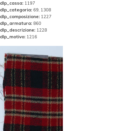
dlp_cassa:
1197
dlp_categoria:
69, 1308
dlp_composizione:
1227
dlp_armatura:
860
dlp_descrizione:
1228
dlp_motivo:
1216