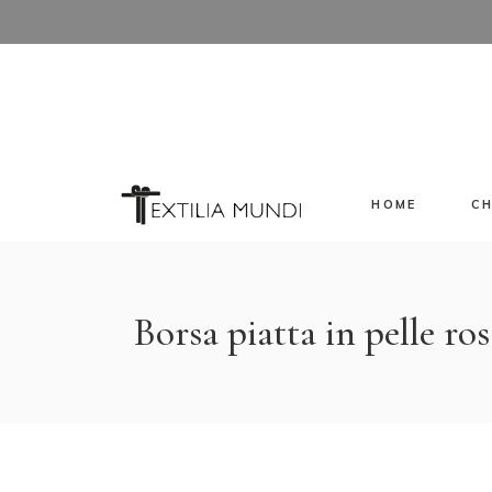
Sp
Ev
Ap
HOME
CH
Sp
Borsa piatta in pelle r
Ev
Ap