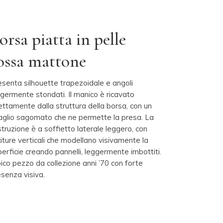
orsa piatta in pelle
ossa mattone
esenta silhouette trapezoidale e angoli
ggermente stondati. Il manico è ricavato
ettamente dalla struttura della borsa, con un
taglio sagomato che ne permette la presa. La
truzione è a soffietto laterale leggero, con
iture verticali che modellano visivamente la
erficie creando pannelli, leggermente imbottiti.
ico pezzo da collezione anni ’70 con forte
esenza visiva.