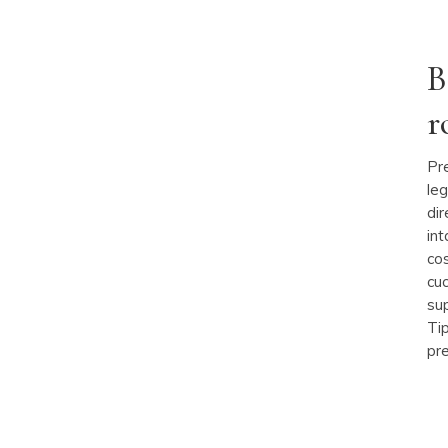
B
r
Pr
le
dir
in
cos
cuc
sup
Tip
pr